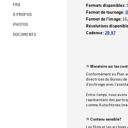
FAQ
Formats disponibles:
Format de tournage:
D
À PROPOS
16
Format de l'image:
PHOTOS
Résolutions disponibl
Cadence:
29.97
DOCUMENTS
Moratoire sur les con
Conformément au Plan au
directrices du Bureau de 
d’archivage avec l’assi
Entre-temps, nous avons s
représentant des particip
comme Autochtones (memb
Contenu sensible?
Les films et les archives