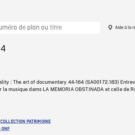
Aide à la 
34
eality : The art of documentary 44-164 (SA00172.183) Entre
ur la musique dams LA MEMORIA OBSTINADA et celle de R
:
COLLECTION PATRIMOINE
e ONF