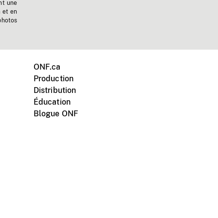
nt une
n et en
photos
ONF.ca
Production
Distribution
Éducation
Blogue ONF