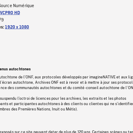
Source Numérique
VCPRO HD
/9
es:
1920 x 1080
tenus autochtones
tochtone de l’ONF, aux protocoles développés par imagineNATIVE et aux li
l’écran autochtone, Archives ONF est à revoir et à mettre à jour ses protoco
stance des communautés autochtones et du comité-conseil autochtone de l’ON
uspendu l’octroi de licences pour les archives, les extraits et les photos
ants et participantes autochtones à des clients ou clientes qui ne s’identifie
res des Premières Nations, Inuit ou Métis).
 exposés sur ce site peuvent dater de plus de 120 ans. Certaines scènes ou t