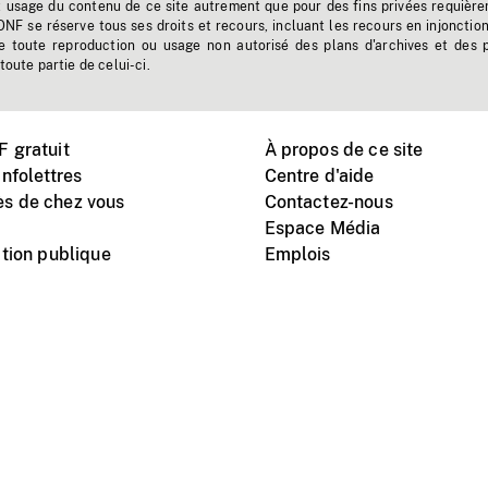
t usage du contenu de ce site autrement que pour des fins privées requière
'ONF se réserve tous ses droits et recours, incluant les recours en injonctio
e toute reproduction ou usage non autorisé des plans d'archives et des 
toute partie de celui-ci.
 gratuit
À propos de ce site
nfolettres
Centre d'aide
s de chez vous
Contactez-nous
Espace Média
tion publique
Emplois
Instagram
Vimeo
X
télé