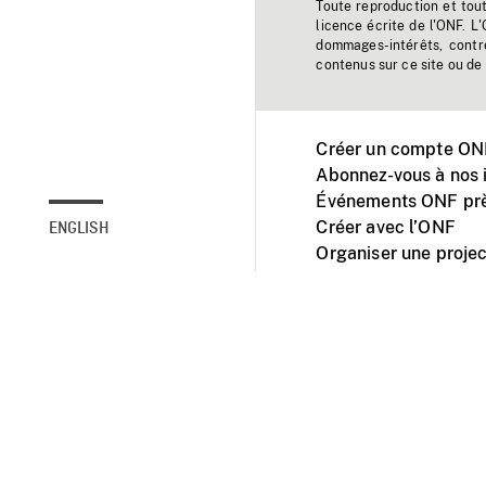
Toute reproduction et tou
licence écrite de l'ONF. L
dommages-intérêts, contr
contenus sur ce site ou de 
Créer un compte ONF
Abonnez-vous à nos i
Événements ONF prè
Créer avec l’ONF
ENGLISH
Organiser une projec
Facebook
Youtube
L'ONF sur mobile et 