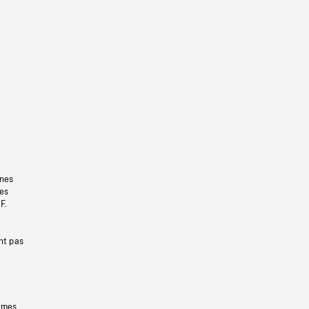
gnes
les
F.
nt pas
ermes