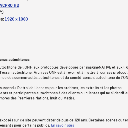
VCPRO HD
/9
es:
1920 x 1080
tenus autochtones
tochtone de l’ONF, aux protocoles développés par imagineNATIVE et aux li
l’écran autochtone, Archives ONF est à revoir et à mettre à jour ses protoco
stance des communautés autochtones et du comité-conseil autochtone de l’ON
uspendu l’octroi de licences pour les archives, les extraits et les photos
ants et participantes autochtones à des clients ou clientes qui ne s’identifie
res des Premières Nations, Inuit ou Métis).
 exposés sur ce site peuvent dater de plus de 120 ans. Certaines scènes ou t
fensants pour certains publics.
En savoir plus