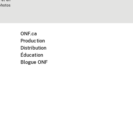
n et en
photos
ONF.ca
Production
Distribution
Éducation
Blogue ONF