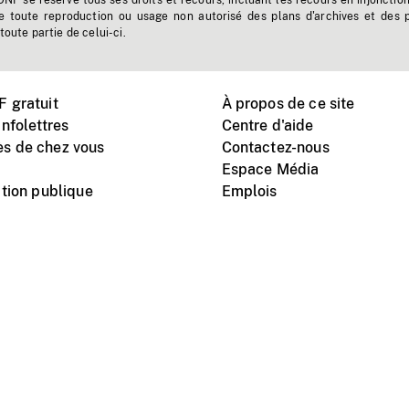
'ONF se réserve tous ses droits et recours, incluant les recours en injonctio
e toute reproduction ou usage non autorisé des plans d'archives et des 
toute partie de celui-ci.
 gratuit
À propos de ce site
nfolettres
Centre d'aide
s de chez vous
Contactez-nous
Espace Média
tion publique
Emplois
Instagram
Vimeo
X
télé