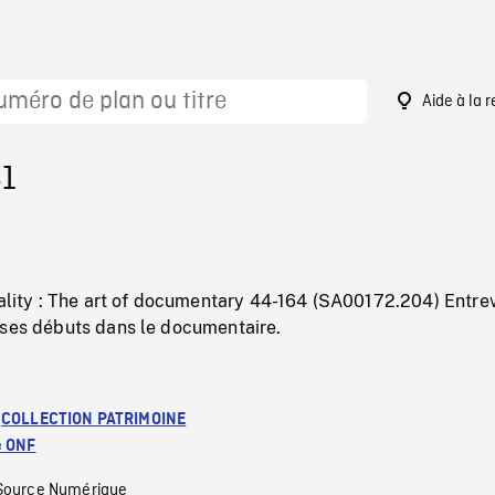
Aide à la 
61
eality : The art of documentary 44-164 (SA00172.204) Entre
 ses débuts dans le documentaire.
:
COLLECTION PATRIMOINE
e ONF
Source Numérique