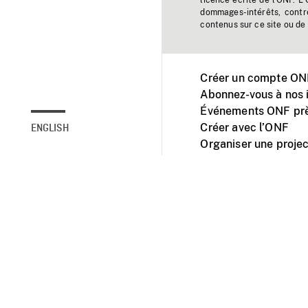
licence écrite de l'ONF. L
dommages-intérêts, contr
contenus sur ce site ou de 
Créer un compte ONF
Abonnez-vous à nos i
Événements ONF prè
Créer avec l’ONF
ENGLISH
Organiser une projec
Facebook
Youtube
L'ONF sur mobile et 