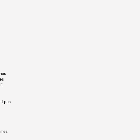
gnes
les
F.
nt pas
ermes