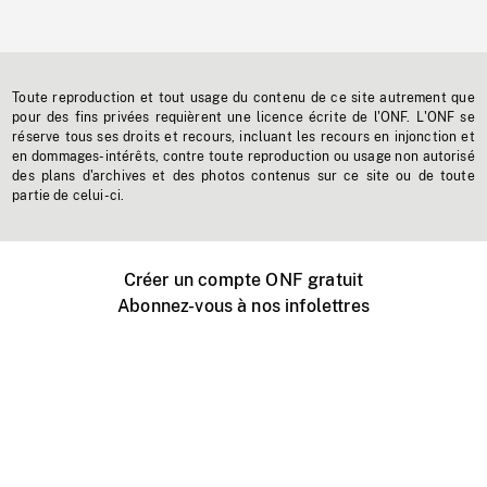
Toute reproduction et tout usage du contenu de ce site autrement que
pour des fins privées requièrent une licence écrite de l'ONF. L'ONF se
réserve tous ses droits et recours, incluant les recours en injonction et
en dommages-intérêts, contre toute reproduction ou usage non autorisé
des plans d'archives et des photos contenus sur ce site ou de toute
partie de celui-ci.
Créer un compte ONF gratuit
Abonnez-vous à nos infolettres
Événements ONF près de chez vous
Créer avec l’ONF
Organiser une projection publique
À propos de ce site