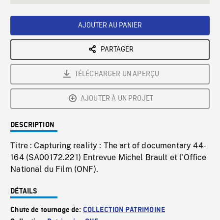
seconds
Rate
Scree
AJOUTER AU PANIER
PARTAGER
TÉLÉCHARGER UN APERÇU
AJOUTER À UN PROJET
DESCRIPTION
Titre : Capturing reality : The art of documentary 44-
164 (SA00172.221) Entrevue Michel Brault et l'Office
National du Film (ONF).
DÉTAILS
Chute de tournage de:
COLLECTION PATRIMOINE