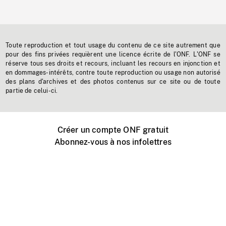
Toute reproduction et tout usage du contenu de ce site autrement que
pour des fins privées requièrent une licence écrite de l'ONF. L'ONF se
réserve tous ses droits et recours, incluant les recours en injonction et
en dommages-intérêts, contre toute reproduction ou usage non autorisé
des plans d'archives et des photos contenus sur ce site ou de toute
partie de celui-ci.
Créer un compte ONF gratuit
Abonnez-vous à nos infolettres
Événements ONF près de chez vous
Créer avec l’ONF
Organiser une projection publique
À propos de ce site