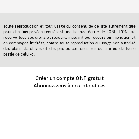
Toute reproduction et tout usage du contenu de ce site autrement que
pour des fins privées requièrent une licence écrite de l'ONF. L'ONF se
réserve tous ses droits et recours, incluant les recours en injonction et
en dommages-intérêts, contre toute reproduction ou usage non autorisé
des plans d'archives et des photos contenus sur ce site ou de toute
partie de celui-ci.
Créer un compte ONF gratuit
Abonnez-vous à nos infolettres
Événements ONF près de chez vous
Créer avec l’ONF
Organiser une projection publique
À propos de ce site
Centre d'aide