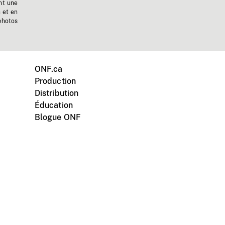
nt une
n et en
photos
ONF.ca
Production
Distribution
Éducation
Blogue ONF