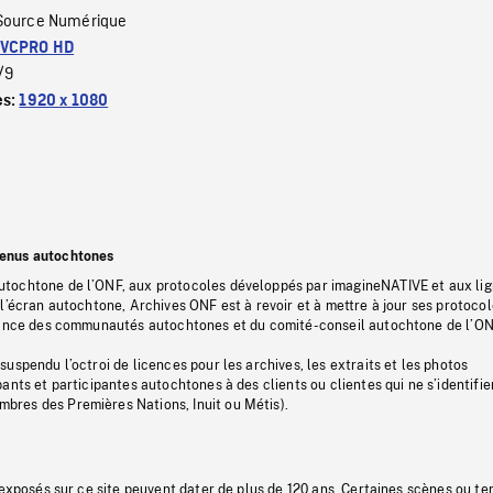
Source Numérique
VCPRO HD
/9
es:
1920 x 1080
tenus autochtones
tochtone de l’ONF, aux protocoles développés par imagineNATIVE et aux li
l’écran autochtone, Archives ONF est à revoir et à mettre à jour ses protoco
stance des communautés autochtones et du comité-conseil autochtone de l’ON
uspendu l’octroi de licences pour les archives, les extraits et les photos
ants et participantes autochtones à des clients ou clientes qui ne s’identifie
res des Premières Nations, Inuit ou Métis).
 exposés sur ce site peuvent dater de plus de 120 ans. Certaines scènes ou t