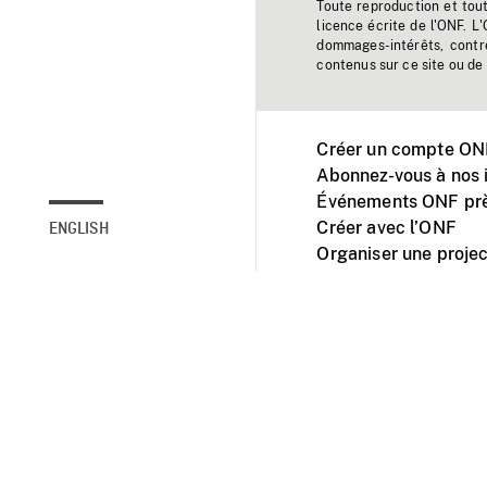
Toute reproduction et tou
licence écrite de l'ONF. L
dommages-intérêts, contr
contenus sur ce site ou de 
Créer un compte ONF
Abonnez-vous à nos i
Événements ONF prè
Créer avec l’ONF
ENGLISH
Organiser une projec
Facebook
Youtube
L'ONF sur mobile et 