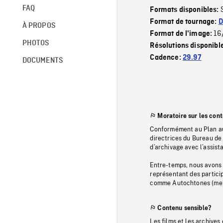
FAQ
Formats disponibles:
Format de tournage:
D
À PROPOS
16
Format de l'image:
PHOTOS
Résolutions disponibl
Cadence:
29.97
DOCUMENTS
Moratoire sur les con
Conformément au Plan au
directrices du Bureau de 
d’archivage avec l’assi
Entre-temps, nous avons s
représentant des particip
comme Autochtones (memb
Contenu sensible?
Les films et les archives