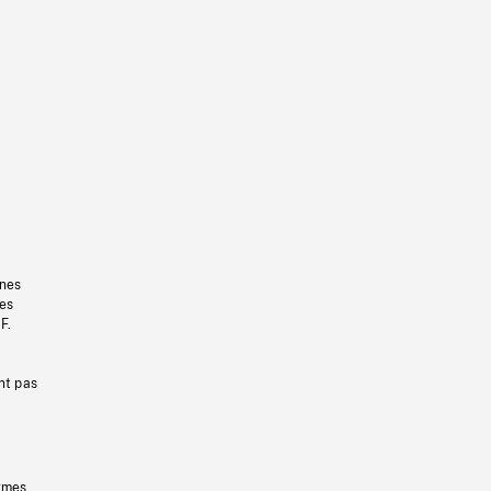
gnes
les
F.
nt pas
ermes