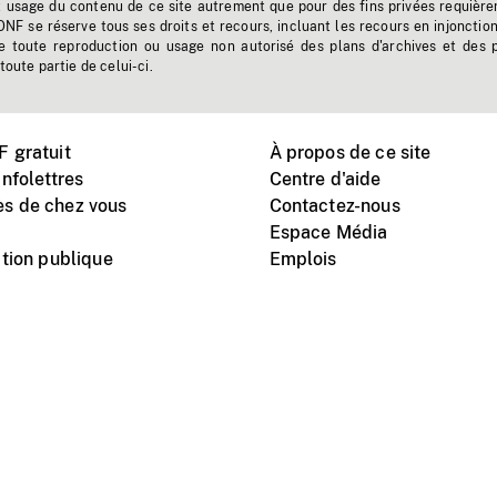
t usage du contenu de ce site autrement que pour des fins privées requière
'ONF se réserve tous ses droits et recours, incluant les recours en injonctio
e toute reproduction ou usage non autorisé des plans d'archives et des 
toute partie de celui-ci.
 gratuit
À propos de ce site
nfolettres
Centre d'aide
s de chez vous
Contactez-nous
Espace Média
tion publique
Emplois
Instagram
Vimeo
X
télé