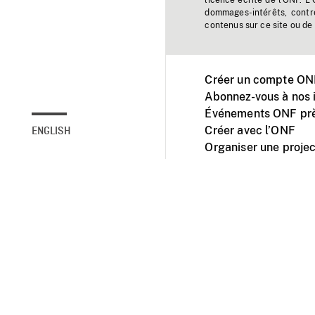
licence écrite de l'ONF. L
dommages-intérêts, contr
contenus sur ce site ou de 
Créer un compte ONF
Abonnez-vous à nos i
Événements ONF prè
Créer avec l’ONF
ENGLISH
Organiser une projec
Facebook
Youtube
L'ONF sur mobile et 