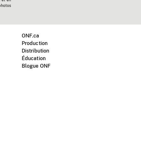
n et en
photos
ONF.ca
Production
Distribution
Éducation
Blogue ONF