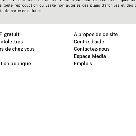
'ONF se réserve tous ses droits et recours, incluant les recours en injonctio
e toute reproduction ou usage non autorisé des plans d'archives et des 
toute partie de celui-ci.
 gratuit
À propos de ce site
nfolettres
Centre d'aide
s de chez vous
Contactez-nous
Espace Média
tion publique
Emplois
Instagram
Vimeo
X
télé