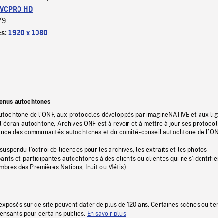
VCPRO HD
/9
es:
1920 x 1080
tenus autochtones
tochtone de l’ONF, aux protocoles développés par imagineNATIVE et aux li
l’écran autochtone, Archives ONF est à revoir et à mettre à jour ses protoco
stance des communautés autochtones et du comité-conseil autochtone de l’ON
uspendu l’octroi de licences pour les archives, les extraits et les photos
ants et participantes autochtones à des clients ou clientes qui ne s’identifie
res des Premières Nations, Inuit ou Métis).
 exposés sur ce site peuvent dater de plus de 120 ans. Certaines scènes ou t
fensants pour certains publics.
En savoir plus