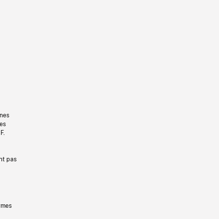
gnes
les
F.
nt pas
ermes