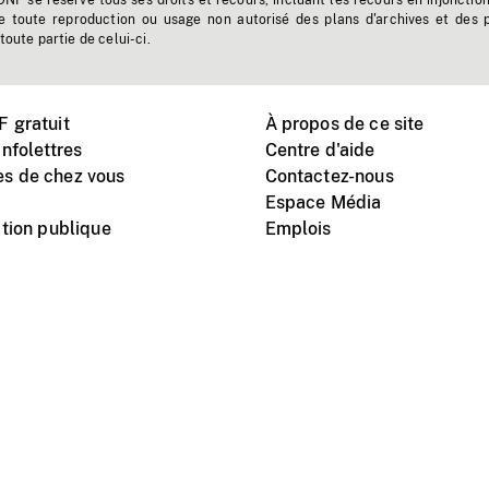
'ONF se réserve tous ses droits et recours, incluant les recours en injonctio
e toute reproduction ou usage non autorisé des plans d'archives et des 
toute partie de celui-ci.
 gratuit
À propos de ce site
nfolettres
Centre d'aide
s de chez vous
Contactez-nous
Espace Média
tion publique
Emplois
Instagram
Vimeo
X
télé