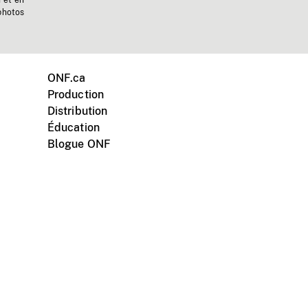
n et en
photos
ONF.ca
Production
Distribution
Éducation
Blogue ONF