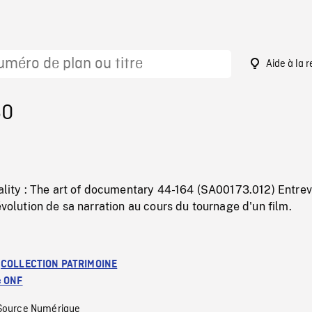
Aide à la 
60
eality : The art of documentary 44-164 (SA00173.012) Entre
'évolution de sa narration au cours du tournage d'un film.
:
COLLECTION PATRIMOINE
e ONF
Source Numérique