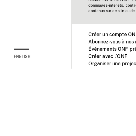
licence écrite de l'ONF. L
dommages-intérêts, contr
contenus sur ce site ou de 
Créer un compte ONF
Abonnez-vous à nos i
Événements ONF prè
Créer avec l’ONF
ENGLISH
Organiser une projec
Facebook
Youtube
L'ONF sur mobile et 