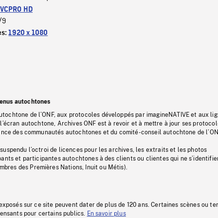
VCPRO HD
/9
es:
1920 x 1080
tenus autochtones
tochtone de l’ONF, aux protocoles développés par imagineNATIVE et aux li
l’écran autochtone, Archives ONF est à revoir et à mettre à jour ses protoco
stance des communautés autochtones et du comité-conseil autochtone de l’ON
uspendu l’octroi de licences pour les archives, les extraits et les photos
ants et participantes autochtones à des clients ou clientes qui ne s’identifie
res des Premières Nations, Inuit ou Métis).
 exposés sur ce site peuvent dater de plus de 120 ans. Certaines scènes ou t
fensants pour certains publics.
En savoir plus