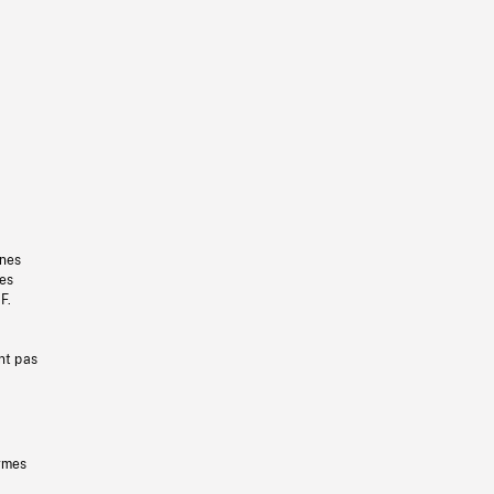
gnes
les
F.
nt pas
ermes