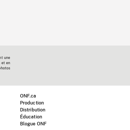
nt une
n et en
photos
ONF.ca
Production
Distribution
Éducation
Blogue ONF