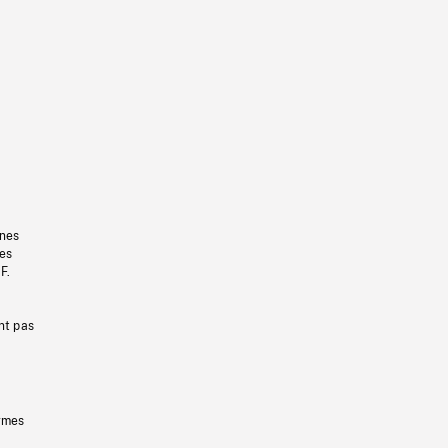
gnes
les
F.
nt pas
ermes