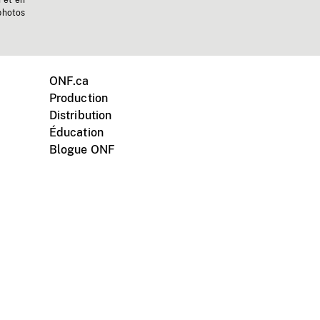
n et en
photos
ONF.ca
Production
Distribution
Éducation
Blogue ONF