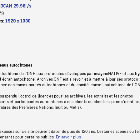
DCAM 29.98i/s
/9
es:
1920 x 1080
tenus autochtones
tochtone de l’ONF, aux protocoles développés par imagineNATIVE et aux li
l’écran autochtone, Archives ONF est à revoir et à mettre à jour ses protoco
stance des communautés autochtones et du comité-conseil autochtone de l’ON
uspendu l’octroi de licences pour les archives, les extraits et les photos
ants et participantes autochtones à des clients ou clientes qui ne s’identifie
res des Premières Nations, Inuit ou Métis).
 exposés sur ce site peuvent dater de plus de 120 ans. Certaines scènes ou t
fensants pour certains publics.
En savoir plus