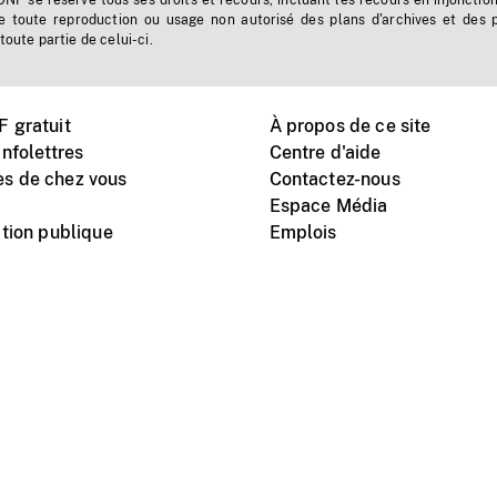
'ONF se réserve tous ses droits et recours, incluant les recours en injonctio
e toute reproduction ou usage non autorisé des plans d'archives et des 
toute partie de celui-ci.
 gratuit
À propos de ce site
nfolettres
Centre d'aide
s de chez vous
Contactez-nous
Espace Média
tion publique
Emplois
Instagram
Vimeo
X
télé