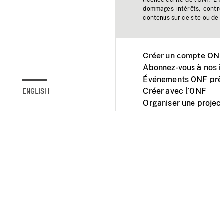
licence écrite de l'ONF. L
dommages-intérêts, contr
contenus sur ce site ou de 
Créer un compte ONF
Abonnez-vous à nos i
Événements ONF prè
Créer avec l’ONF
ENGLISH
Organiser une projec
Facebook
Youtube
L'ONF sur mobile et 