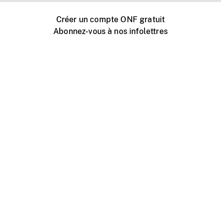
Créer un compte ONF gratuit
Abonnez-vous à nos infolettres
Événements ONF près de chez vous
Créer avec l’ONF
Organiser une projection publique
À propos de ce site
Centre d'aide
Contactez-nous
Espace Média
Emplois
ONF.ca
Production
Distribution
Éducation