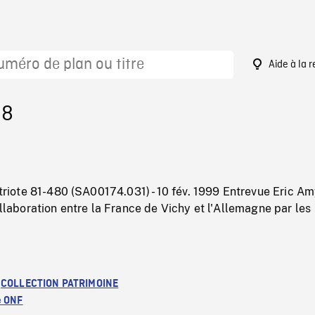
Aide à la 
98
patriote 81-480 (SA00174.031) - 10 fév. 1999 Entrevue Eric A
collaboration entre la France de Vichy et l'Allemagne par les
.
:
COLLECTION PATRIMOINE
e ONF