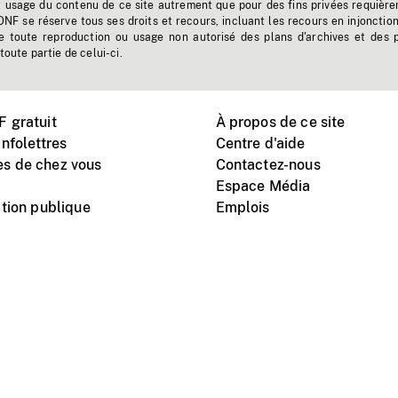
t usage du contenu de ce site autrement que pour des fins privées requière
'ONF se réserve tous ses droits et recours, incluant les recours en injonctio
e toute reproduction ou usage non autorisé des plans d'archives et des 
toute partie de celui-ci.
 gratuit
À propos de ce site
nfolettres
Centre d'aide
s de chez vous
Contactez-nous
Espace Média
tion publique
Emplois
Instagram
Vimeo
X
télé