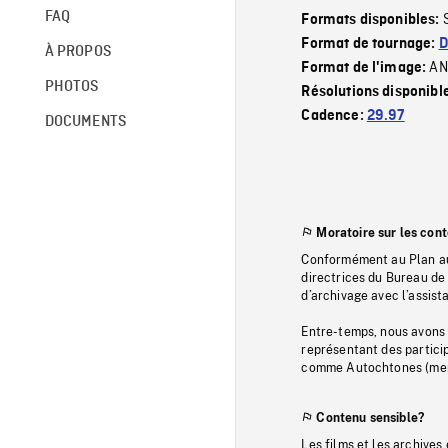
FAQ
Formats disponibles:
Format de tournage:
D
À PROPOS
AN
Format de l'image:
PHOTOS
Résolutions disponibl
Cadence:
29.97
DOCUMENTS
Moratoire sur les con
Conformément au Plan au
directrices du Bureau de 
d’archivage avec l’assi
Entre-temps, nous avons s
représentant des particip
comme Autochtones (memb
Contenu sensible?
Les films et les archives