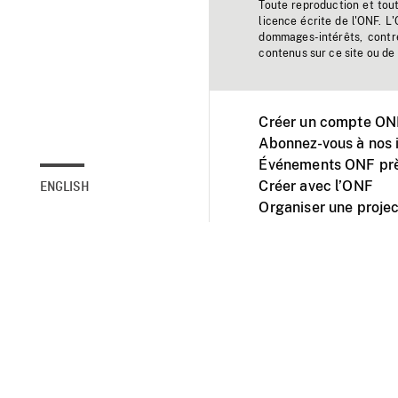
Toute reproduction et tou
licence écrite de l'ONF. L
dommages-intérêts, contr
contenus sur ce site ou de 
Créer un compte ONF
Abonnez-vous à nos i
Événements ONF prè
Créer avec l’ONF
ENGLISH
Organiser une projec
Facebook
Youtube
L'ONF sur mobile et 