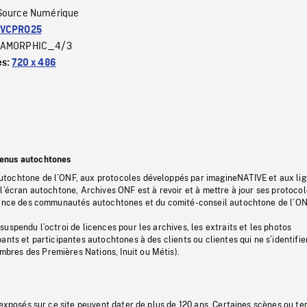
Source Numérique
VCPRO25
AMORPHIC_4/3
es:
720 x 486
tenus autochtones
tochtone de l’ONF, aux protocoles développés par imagineNATIVE et aux li
l’écran autochtone, Archives ONF est à revoir et à mettre à jour ses protoco
stance des communautés autochtones et du comité-conseil autochtone de l’ON
uspendu l’octroi de licences pour les archives, les extraits et les photos
ants et participantes autochtones à des clients ou clientes qui ne s’identifie
res des Premières Nations, Inuit ou Métis).
 exposés sur ce site peuvent dater de plus de 120 ans. Certaines scènes ou t