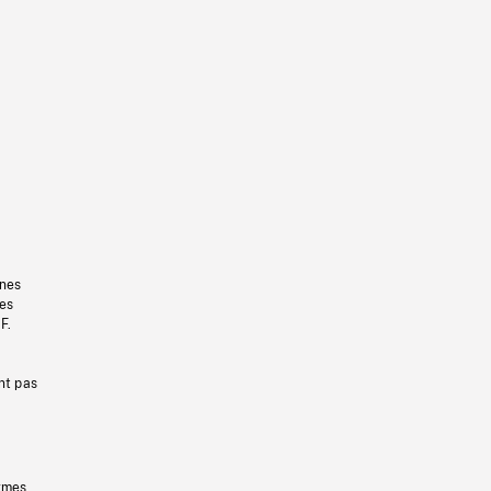
gnes
les
F.
nt pas
ermes