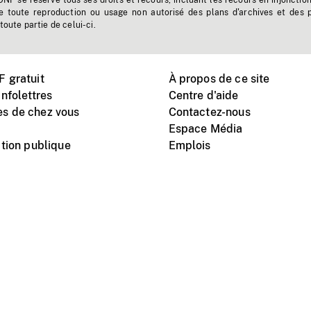
'ONF se réserve tous ses droits et recours, incluant les recours en injonctio
e toute reproduction ou usage non autorisé des plans d'archives et des 
toute partie de celui-ci.
 gratuit
À propos de ce site
nfolettres
Centre d'aide
s de chez vous
Contactez-nous
Espace Média
tion publique
Emplois
Instagram
Vimeo
X
télé