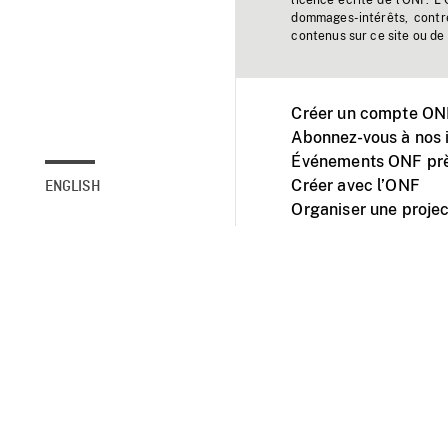
licence écrite de l'ONF. L
dommages-intérêts, contr
contenus sur ce site ou de 
Créer un compte ONF
Abonnez-vous à nos i
Événements ONF prè
Créer avec l’ONF
ENGLISH
Organiser une projec
Facebook
Youtube
L'ONF sur mobile et 