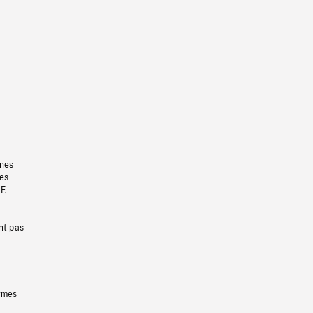
gnes
les
F.
nt pas
ermes