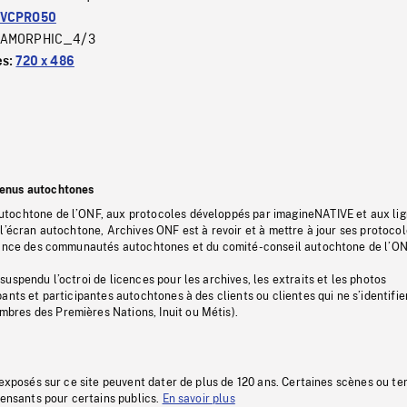
VCPRO50
AMORPHIC_4/3
es:
720 x 486
tenus autochtones
tochtone de l’ONF, aux protocoles développés par imagineNATIVE et aux li
l’écran autochtone, Archives ONF est à revoir et à mettre à jour ses protoco
stance des communautés autochtones et du comité-conseil autochtone de l’ON
uspendu l’octroi de licences pour les archives, les extraits et les photos
ants et participantes autochtones à des clients ou clientes qui ne s’identifie
res des Premières Nations, Inuit ou Métis).
 exposés sur ce site peuvent dater de plus de 120 ans. Certaines scènes ou t
fensants pour certains publics.
En savoir plus