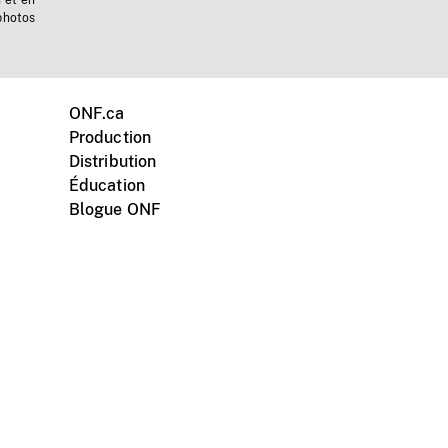
n et en
photos
ONF.ca
Production
Distribution
Éducation
Blogue ONF