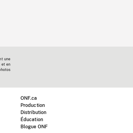
nt une
n et en
photos
ONF.ca
Production
Distribution
Éducation
Blogue ONF