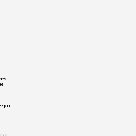
gnes
les
F.
nt pas
ermes