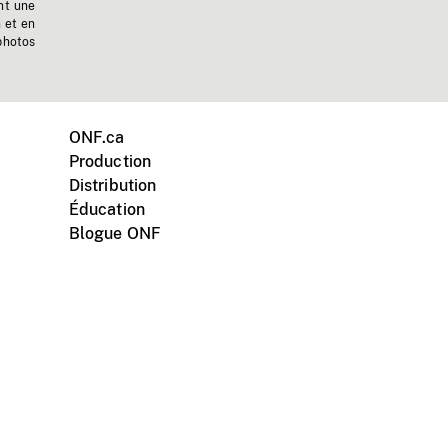
nt une
n et en
photos
ONF.ca
Production
Distribution
Éducation
Blogue ONF