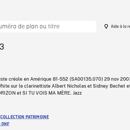
Aide à la 
23
a piste créole en Amérique 81-552 (SA00135.070) 29 nov 200
ite sur le clarinettiste Albert Nicholas et Sidney Bechet et
RIZON et SI TU VOIS MA MÈRE. Jazz
:
COLLECTION PATRIMOINE
e ONF