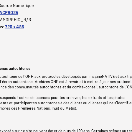
Source Numérique
VCPRO25
AMORPHIC_4/3
es:
720 x 486
tenus autochtones
tochtone de l’ONF, aux protocoles développés par imagineNATIVE et aux li
l’écran autochtone, Archives ONF est à revoir et à mettre à jour ses protoco
stance des communautés autochtones et du comité-conseil autochtone de l’ON
uspendu l’octroi de licences pour les archives, les extraits et les photos
ants et participantes autochtones à des clients ou clientes qui ne s’identifie
res des Premières Nations, Inuit ou Métis).
 exposés sur ce site peuvent dater de plus de 120 ans. Certaines scènes ou t