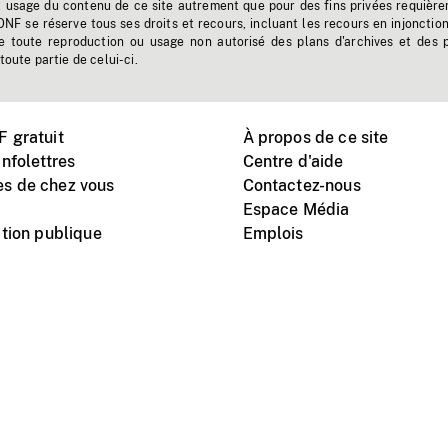
t usage du contenu de ce site autrement que pour des fins privées requière
'ONF se réserve tous ses droits et recours, incluant les recours en injonctio
e toute reproduction ou usage non autorisé des plans d'archives et des 
toute partie de celui-ci.
 gratuit
À propos de ce site
nfolettres
Centre d'aide
s de chez vous
Contactez-nous
Espace Média
tion publique
Emplois
Instagram
Vimeo
X
télé