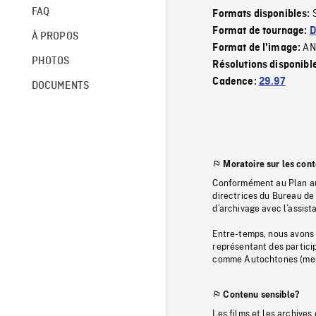
FAQ
Formats disponibles:
Format de tournage:
D
À PROPOS
AN
Format de l'image:
PHOTOS
Résolutions disponibl
Cadence:
29.97
DOCUMENTS
Moratoire sur les con
Conformément au Plan au
directrices du Bureau de 
d’archivage avec l’assi
Entre-temps, nous avons s
représentant des particip
comme Autochtones (memb
Contenu sensible?
Les films et les archives