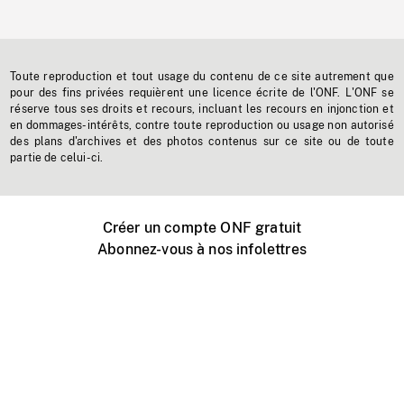
Toute reproduction et tout usage du contenu de ce site autrement que
pour des fins privées requièrent une licence écrite de l'ONF. L'ONF se
réserve tous ses droits et recours, incluant les recours en injonction et
en dommages-intérêts, contre toute reproduction ou usage non autorisé
des plans d'archives et des photos contenus sur ce site ou de toute
partie de celui-ci.
Créer un compte ONF gratuit
Abonnez-vous à nos infolettres
Événements ONF près de chez vous
Créer avec l’ONF
Organiser une projection publique
À propos de ce site
Centre d'aide