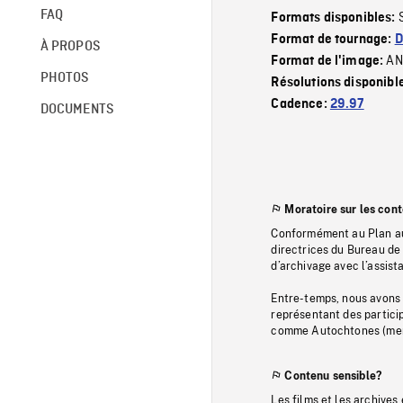
FAQ
Formats disponibles:
Format de tournage:
D
À PROPOS
AN
Format de l'image:
PHOTOS
Résolutions disponibl
Cadence:
29.97
DOCUMENTS
Moratoire sur les con
Conformément au Plan au
directrices du Bureau de 
d’archivage avec l’assi
Entre-temps, nous avons s
représentant des particip
comme Autochtones (memb
Contenu sensible?
Les films et les archives