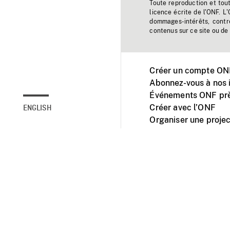
Toute reproduction et tou
licence écrite de l'ONF. L
dommages-intérêts, contr
contenus sur ce site ou de 
Créer un compte ONF
Abonnez-vous à nos i
Événements ONF prè
Créer avec l’ONF
ENGLISH
Organiser une projec
Facebook
Youtube
L'ONF sur mobile et 