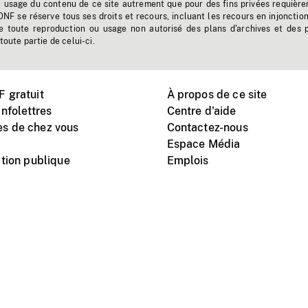
t usage du contenu de ce site autrement que pour des fins privées requière
'ONF se réserve tous ses droits et recours, incluant les recours en injonctio
e toute reproduction ou usage non autorisé des plans d'archives et des 
toute partie de celui-ci.
 gratuit
À propos de ce site
nfolettres
Centre d'aide
s de chez vous
Contactez-nous
Espace Média
tion publique
Emplois
Instagram
Vimeo
X
télé