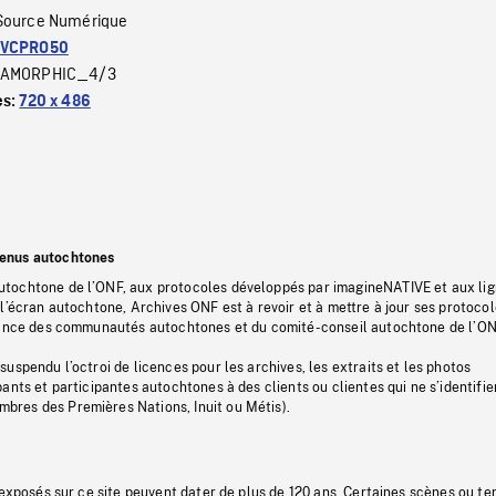
Source Numérique
VCPRO50
AMORPHIC_4/3
es:
720 x 486
tenus autochtones
tochtone de l’ONF, aux protocoles développés par imagineNATIVE et aux li
l’écran autochtone, Archives ONF est à revoir et à mettre à jour ses protoco
stance des communautés autochtones et du comité-conseil autochtone de l’ON
uspendu l’octroi de licences pour les archives, les extraits et les photos
ants et participantes autochtones à des clients ou clientes qui ne s’identifie
res des Premières Nations, Inuit ou Métis).
 exposés sur ce site peuvent dater de plus de 120 ans. Certaines scènes ou t