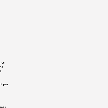
gnes
les
F.
nt pas
ermes