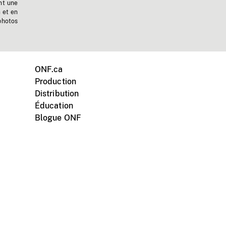
nt une
n et en
photos
ONF.ca
Production
Distribution
Éducation
Blogue ONF