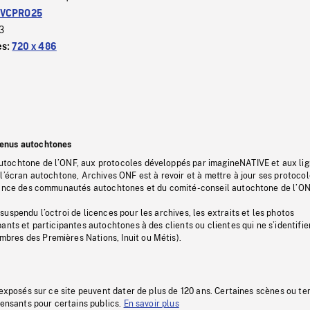
VCPRO25
3
es:
720 x 486
tenus autochtones
tochtone de l’ONF, aux protocoles développés par imagineNATIVE et aux li
l’écran autochtone, Archives ONF est à revoir et à mettre à jour ses protoco
stance des communautés autochtones et du comité-conseil autochtone de l’ON
uspendu l’octroi de licences pour les archives, les extraits et les photos
ants et participantes autochtones à des clients ou clientes qui ne s’identifie
res des Premières Nations, Inuit ou Métis).
 exposés sur ce site peuvent dater de plus de 120 ans. Certaines scènes ou t
fensants pour certains publics.
En savoir plus