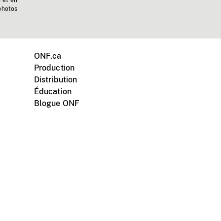
n et en
photos
ONF.ca
Production
Distribution
Éducation
Blogue ONF