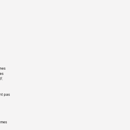
gnes
les
F.
nt pas
ermes