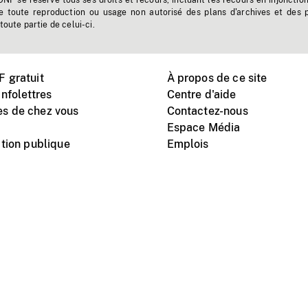
'ONF se réserve tous ses droits et recours, incluant les recours en injonctio
e toute reproduction ou usage non autorisé des plans d'archives et des 
toute partie de celui-ci.
 gratuit
À propos de ce site
nfolettres
Centre d'aide
s de chez vous
Contactez-nous
Espace Média
tion publique
Emplois
Instagram
Vimeo
X
télé