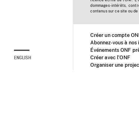
licence écrite de l'ONF. L
dommages-intérêts, contr
contenus sur ce site ou de 
Créer un compte ONF
Abonnez-vous à nos i
Événements ONF prè
Créer avec l’ONF
ENGLISH
Organiser une projec
Facebook
Youtube
L'ONF sur mobile et 