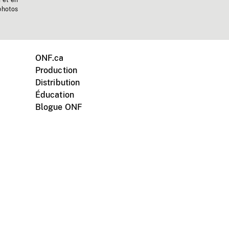
n et en
photos
ONF.ca
Production
Distribution
Éducation
Blogue ONF