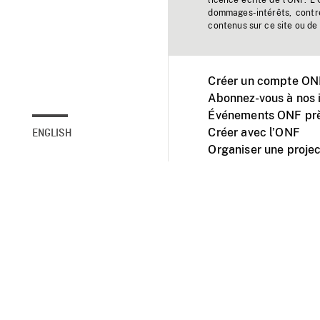
licence écrite de l'ONF. L
dommages-intérêts, contr
contenus sur ce site ou de 
Créer un compte ONF
Abonnez-vous à nos i
Événements ONF prè
Créer avec l’ONF
ENGLISH
Organiser une projec
Facebook
Youtube
L'ONF sur mobile et 