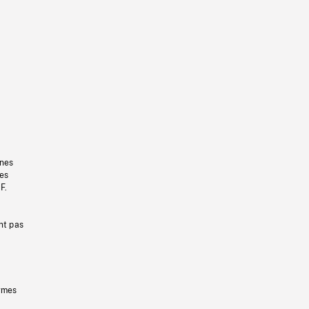
gnes
les
F.
nt pas
ermes