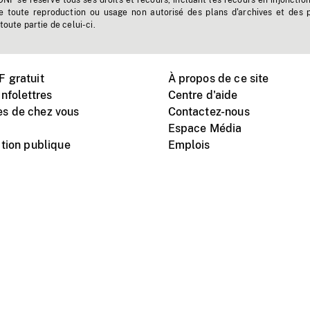
'ONF se réserve tous ses droits et recours, incluant les recours en injonctio
e toute reproduction ou usage non autorisé des plans d'archives et des 
toute partie de celui-ci.
 gratuit
À propos de ce site
nfolettres
Centre d'aide
s de chez vous
Contactez-nous
Espace Média
tion publique
Emplois
Instagram
Vimeo
X
télé