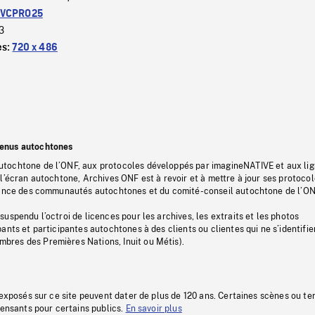
VCPRO25
3
es:
720 x 486
tenus autochtones
tochtone de l’ONF, aux protocoles développés par imagineNATIVE et aux li
l’écran autochtone, Archives ONF est à revoir et à mettre à jour ses protoco
stance des communautés autochtones et du comité-conseil autochtone de l’ON
uspendu l’octroi de licences pour les archives, les extraits et les photos
ants et participantes autochtones à des clients ou clientes qui ne s’identifie
res des Premières Nations, Inuit ou Métis).
 exposés sur ce site peuvent dater de plus de 120 ans. Certaines scènes ou t
fensants pour certains publics.
En savoir plus