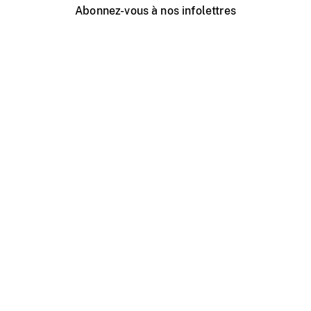
Abonnez-vous à nos infolettres
Événements ONF près de chez vous
Créer avec l’ONF
Organiser une projection publique
À propos de ce site
Centre d'aide
Contactez-nous
Espace Média
Emplois
ONF.ca
Production
Distribution
Éducation
Blogue ONF