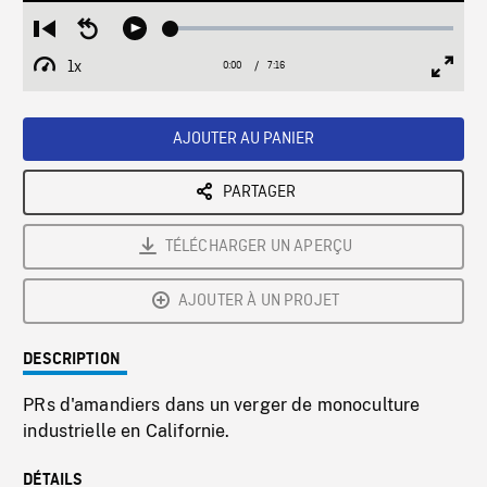
Loaded
:
Restart
Seek
Play
0.52%
from
backward
1x
0:00
Current
7:16
Duration
/
beginning
10
Playback
Full
Time
seconds
Rate
Scree
AJOUTER AU PANIER
PARTAGER
TÉLÉCHARGER UN APERÇU
AJOUTER À UN PROJET
DESCRIPTION
PRs d'amandiers dans un verger de monoculture
industrielle en Californie.
DÉTAILS