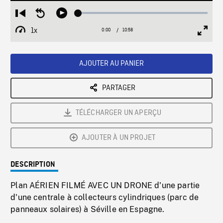
Loaded
:
Restart
Seek
Play
0.34%
from
backward
1x
0:00
Current
10:58
Duration
/
beginning
10
Playback
Full
Time
seconds
Rate
Scree
AJOUTER AU PANIER
PARTAGER
TÉLÉCHARGER UN APERÇU
AJOUTER À UN PROJET
DESCRIPTION
Plan AÉRIEN FILMÉ AVEC UN DRONE d'une partie
d'une centrale à collecteurs cylindriques (parc de
panneaux solaires) à Séville en Espagne.