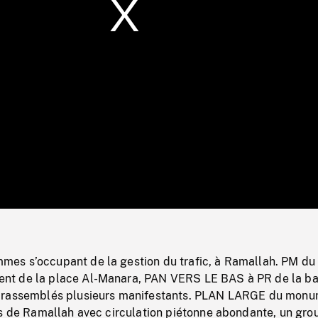
/
Loaded
:
Mute
0%
s s’occupant de la gestion du trafic, à Ramallah. PM du
t de la place Al-Manara, PAN VERS LE BAS à PR de la ba
 rassemblés plusieurs manifestants. PLAN LARGE du monu
es de Ramallah avec circulation piétonne abondante, un gro