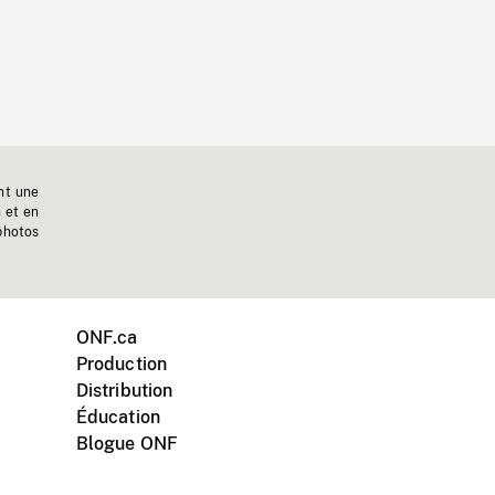
nt une
n et en
photos
ONF.ca
Production
Distribution
Éducation
Blogue ONF