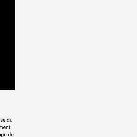
Playback
Rate
se du
ment.
upe de