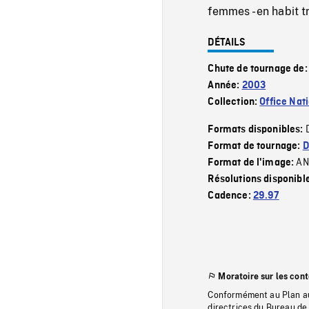
femmes - en habit tr
DÉTAILS
Chute de tournage de
Année:
2003
Collection:
Office Nat
Formats disponibles:
Format de tournage:
D
AN
Format de l'image:
Résolutions disponibl
Cadence:
29.97
Moratoire sur les con
Conformément au Plan au
directrices du Bureau de 