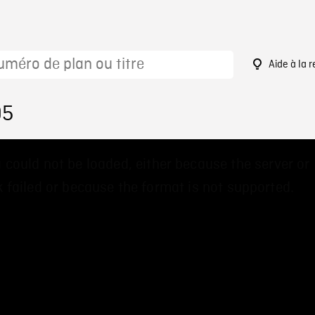
Aide à la 
95
 could not be loaded, either because the server or
 failed or because the format is not supported.