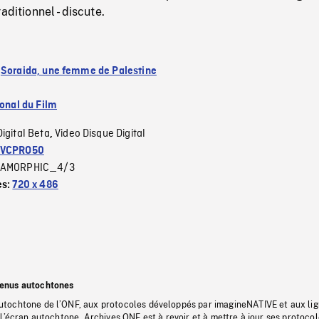
aditionnel - discute.
:
Soraida, une femme de Palestine
ional du Film
Digital Beta
Video Disque Digital
,
VCPRO50
AMORPHIC_4/3
es:
720 x 486
tenus autochtones
tochtone de l’ONF, aux protocoles développés par imagineNATIVE et aux li
l’écran autochtone, Archives ONF est à revoir et à mettre à jour ses protoco