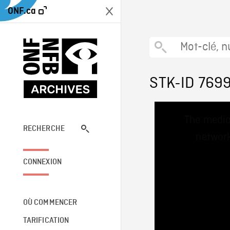
ONF.ca
STK-ID 769
This
The media
is
a
RECHERCHE
network
modal
window.
CONNEXION
OÙ COMMENCER
TARIFICATION