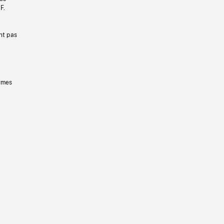
F.
nt pas
ermes