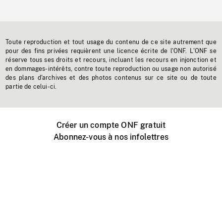
Toute reproduction et tout usage du contenu de ce site autrement que
pour des fins privées requièrent une licence écrite de l'ONF. L'ONF se
réserve tous ses droits et recours, incluant les recours en injonction et
en dommages-intérêts, contre toute reproduction ou usage non autorisé
des plans d'archives et des photos contenus sur ce site ou de toute
partie de celui-ci.
Créer un compte ONF gratuit
Abonnez-vous à nos infolettres
Événements ONF près de chez vous
Créer avec l’ONF
Organiser une projection publique
À propos de ce site
Centre d'aide