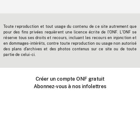
Toute reproduction et tout usage du contenu de ce site autrement que
pour des fins privées requièrent une licence écrite de l'ONF. L'ONF se
réserve tous ses droits et recours, incluant les recours en injonction et
en dommages-intérêts, contre toute reproduction ou usage non autorisé
des plans d'archives et des photos contenus sur ce site ou de toute
partie de celui-ci.
Créer un compte ONF gratuit
Abonnez-vous à nos infolettres
Événements ONF près de chez vous
Créer avec l’ONF
Organiser une projection publique
À propos de ce site
Centre d'aide