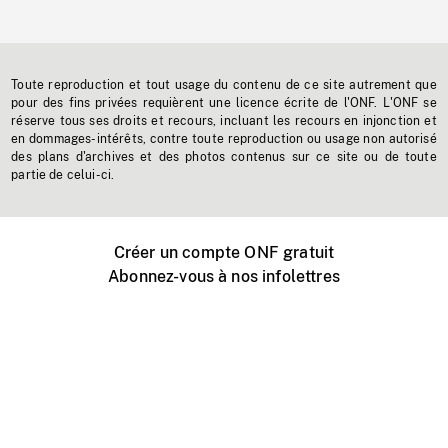
Toute reproduction et tout usage du contenu de ce site autrement que
pour des fins privées requièrent une licence écrite de l'ONF. L'ONF se
réserve tous ses droits et recours, incluant les recours en injonction et
en dommages-intérêts, contre toute reproduction ou usage non autorisé
des plans d'archives et des photos contenus sur ce site ou de toute
partie de celui-ci.
Créer un compte ONF gratuit
Abonnez-vous à nos infolettres
Événements ONF près de chez vous
Créer avec l’ONF
Organiser une projection publique
À propos de ce site
Centre d'aide