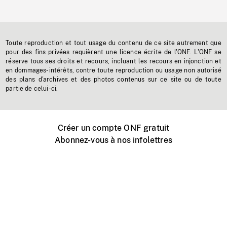
Toute reproduction et tout usage du contenu de ce site autrement que
pour des fins privées requièrent une licence écrite de l'ONF. L'ONF se
réserve tous ses droits et recours, incluant les recours en injonction et
en dommages-intérêts, contre toute reproduction ou usage non autorisé
des plans d'archives et des photos contenus sur ce site ou de toute
partie de celui-ci.
Créer un compte ONF gratuit
Abonnez-vous à nos infolettres
Événements ONF près de chez vous
Créer avec l’ONF
Organiser une projection publique
À propos de ce site
Centre d'aide