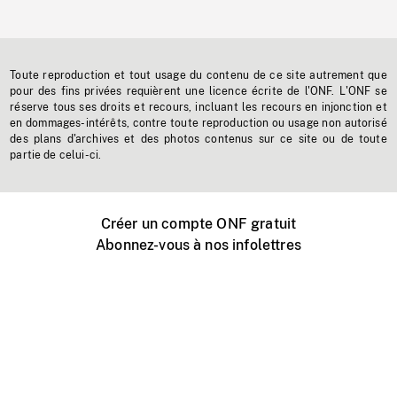
Toute reproduction et tout usage du contenu de ce site autrement que
pour des fins privées requièrent une licence écrite de l'ONF. L'ONF se
réserve tous ses droits et recours, incluant les recours en injonction et
en dommages-intérêts, contre toute reproduction ou usage non autorisé
des plans d'archives et des photos contenus sur ce site ou de toute
partie de celui-ci.
Créer un compte ONF gratuit
Abonnez-vous à nos infolettres
Événements ONF près de chez vous
Créer avec l’ONF
Organiser une projection publique
À propos de ce site
Centre d'aide