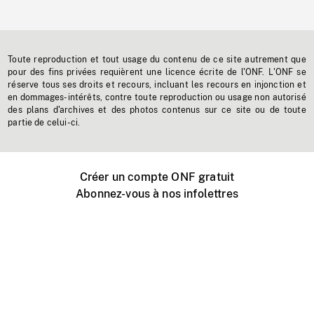
Toute reproduction et tout usage du contenu de ce site autrement que
pour des fins privées requièrent une licence écrite de l'ONF. L'ONF se
réserve tous ses droits et recours, incluant les recours en injonction et
en dommages-intérêts, contre toute reproduction ou usage non autorisé
des plans d'archives et des photos contenus sur ce site ou de toute
partie de celui-ci.
Créer un compte ONF gratuit
Abonnez-vous à nos infolettres
Événements ONF près de chez vous
Créer avec l’ONF
Organiser une projection publique
À propos de ce site
Centre d'aide