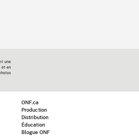
nt une
n et en
photos
ONF.ca
Production
Distribution
Éducation
Blogue ONF