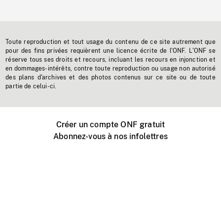
Toute reproduction et tout usage du contenu de ce site autrement que
pour des fins privées requièrent une licence écrite de l'ONF. L'ONF se
réserve tous ses droits et recours, incluant les recours en injonction et
en dommages-intérêts, contre toute reproduction ou usage non autorisé
des plans d'archives et des photos contenus sur ce site ou de toute
partie de celui-ci.
Créer un compte ONF gratuit
Abonnez-vous à nos infolettres
Événements ONF près de chez vous
Créer avec l’ONF
Organiser une projection publique
À propos de ce site
Centre d'aide