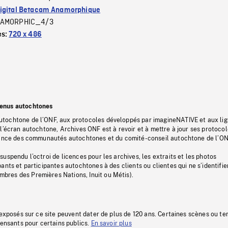
igital Betacam Anamorphique
AMORPHIC_4/3
es:
720 x 486
tenus autochtones
tochtone de l’ONF, aux protocoles développés par imagineNATIVE et aux li
l’écran autochtone, Archives ONF est à revoir et à mettre à jour ses protoco
stance des communautés autochtones et du comité-conseil autochtone de l’ON
uspendu l’octroi de licences pour les archives, les extraits et les photos
ants et participantes autochtones à des clients ou clientes qui ne s’identifie
res des Premières Nations, Inuit ou Métis).
 exposés sur ce site peuvent dater de plus de 120 ans. Certaines scènes ou t
fensants pour certains publics.
En savoir plus