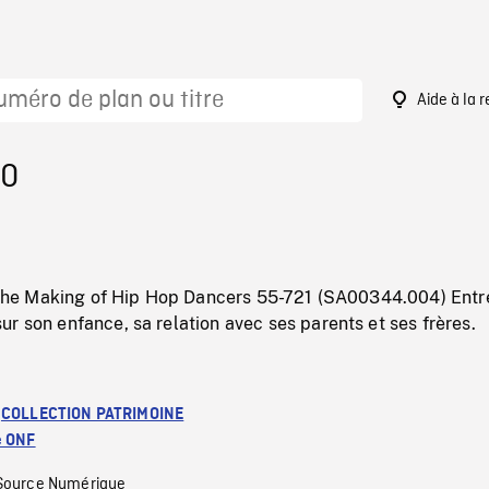
Aide à la 
60
n: The Making of Hip Hop Dancers 55-721 (SA00344.004) Ent
r son enfance, sa relation avec ses parents et ses frères.
:
COLLECTION PATRIMOINE
e ONF
Source Numérique