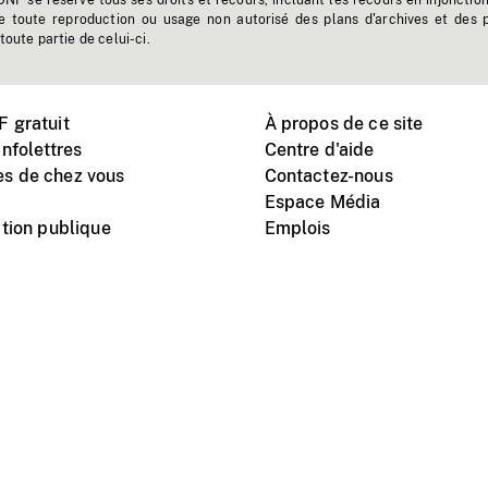
'ONF se réserve tous ses droits et recours, incluant les recours en injonctio
e toute reproduction ou usage non autorisé des plans d'archives et des 
toute partie de celui-ci.
 gratuit
À propos de ce site
nfolettres
Centre d'aide
s de chez vous
Contactez-nous
Espace Média
tion publique
Emplois
Instagram
Vimeo
X
télé