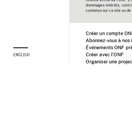
licence écrite de l'ONF. L
dommages-intérêts, contr
contenus sur ce site ou de 
Créer un compte ONF
Abonnez-vous à nos i
Événements ONF prè
Créer avec l’ONF
ENGLISH
Organiser une projec
Facebook
Youtube
L'ONF sur mobile et 