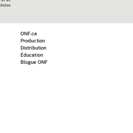
n et en
photos
ONF.ca
Production
Distribution
Éducation
Blogue ONF