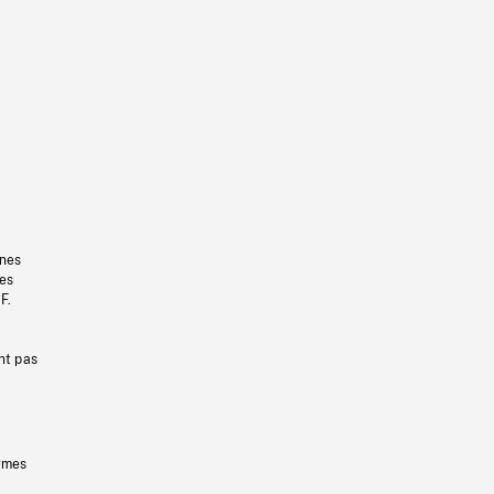
gnes
les
F.
nt pas
ermes