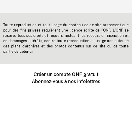
Toute reproduction et tout usage du contenu de ce site autrement que
pour des fins privées requièrent une licence écrite de l'ONF. L'ONF se
réserve tous ses droits et recours, incluant les recours en injonction et
en dommages-intérêts, contre toute reproduction ou usage non autorisé
des plans d'archives et des photos contenus sur ce site ou de toute
partie de celui-ci.
Créer un compte ONF gratuit
Abonnez-vous à nos infolettres
Événements ONF près de chez vous
Créer avec l’ONF
Organiser une projection publique
À propos de ce site
Centre d'aide