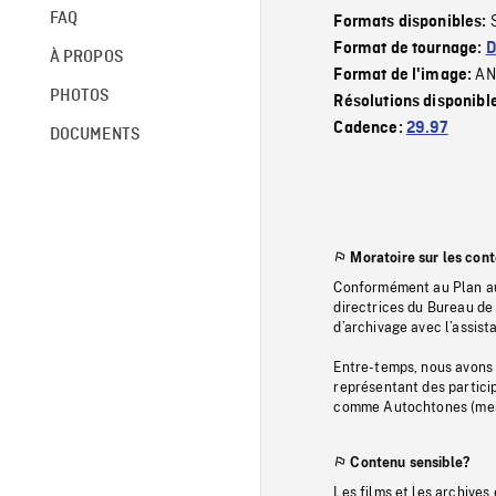
FAQ
Formats disponibles:
Format de tournage:
D
À PROPOS
AN
Format de l'image:
PHOTOS
Résolutions disponibl
Cadence:
29.97
DOCUMENTS
Moratoire sur les con
Conformément au Plan au
directrices du Bureau de 
d’archivage avec l’assi
Entre-temps, nous avons s
représentant des particip
comme Autochtones (memb
Contenu sensible?
Les films et les archives