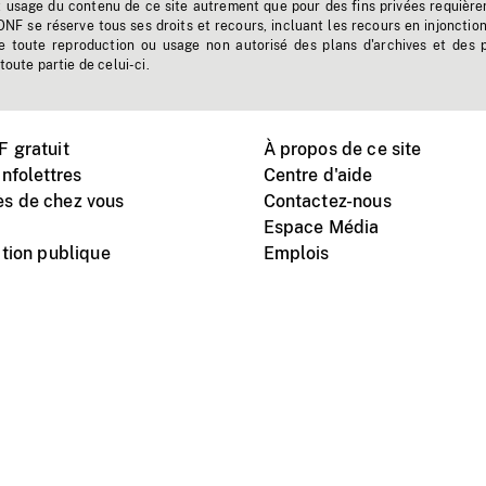
t usage du contenu de ce site autrement que pour des fins privées requière
'ONF se réserve tous ses droits et recours, incluant les recours en injonctio
e toute reproduction ou usage non autorisé des plans d'archives et des 
toute partie de celui-ci.
 gratuit
À propos de ce site
nfolettres
Centre d'aide
s de chez vous
Contactez-nous
Espace Média
tion publique
Emplois
Instagram
Vimeo
X
télé