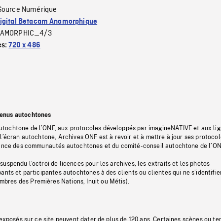
Source Numérique
igital Betacam Anamorphique
AMORPHIC_4/3
es:
720 x 486
tenus autochtones
tochtone de l’ONF, aux protocoles développés par imagineNATIVE et aux li
l’écran autochtone, Archives ONF est à revoir et à mettre à jour ses protoco
stance des communautés autochtones et du comité-conseil autochtone de l’ON
uspendu l’octroi de licences pour les archives, les extraits et les photos
ants et participantes autochtones à des clients ou clientes qui ne s’identifie
res des Premières Nations, Inuit ou Métis).
 exposés sur ce site peuvent dater de plus de 120 ans. Certaines scènes ou t