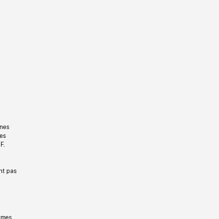
gnes
les
F.
nt pas
ermes