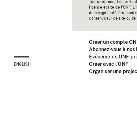
Toute reproduction et tou
licence écrite de l'ONF. L
dommages-intérêts, contr
contenus sur ce site ou de 
Créer un compte ONF
Abonnez-vous à nos i
Événements ONF prè
Créer avec l’ONF
ENGLISH
Organiser une projec
Facebook
Youtube
L'ONF sur mobile et 