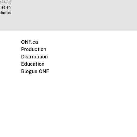
nt une
n et en
photos
ONF.ca
Production
Distribution
Éducation
Blogue ONF