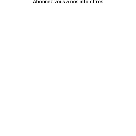
Abonnez-vous à nos infolettres
Événements ONF près de chez vous
Créer avec l’ONF
Organiser une projection publique
À propos de ce site
Centre d'aide
Contactez-nous
Espace Média
Emplois
ONF.ca
Production
Distribution
Éducation
Blogue ONF