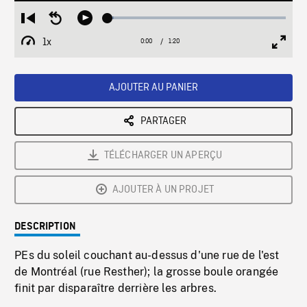
Loaded
:
Restart
Seek
Play
3.52%
from
backward
1x
0:00
Current
1:20
Duration
/
beginning
10
Playback
Full
Time
seconds
Rate
Scree
AJOUTER AU PANIER
PARTAGER
TÉLÉCHARGER UN APERÇU
AJOUTER À UN PROJET
DESCRIPTION
PEs du soleil couchant au-dessus d'une rue de l'est
de Montréal (rue Resther); la grosse boule orangée
finit par disparaître derrière les arbres.