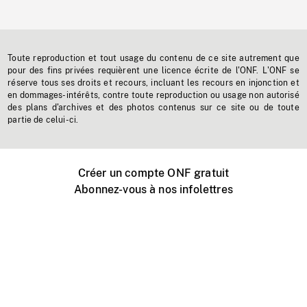
Toute reproduction et tout usage du contenu de ce site autrement que
pour des fins privées requièrent une licence écrite de l'ONF. L'ONF se
réserve tous ses droits et recours, incluant les recours en injonction et
en dommages-intérêts, contre toute reproduction ou usage non autorisé
des plans d'archives et des photos contenus sur ce site ou de toute
partie de celui-ci.
Créer un compte ONF gratuit
Abonnez-vous à nos infolettres
Événements ONF près de chez vous
Créer avec l’ONF
Organiser une projection publique
À propos de ce site
Centre d'aide