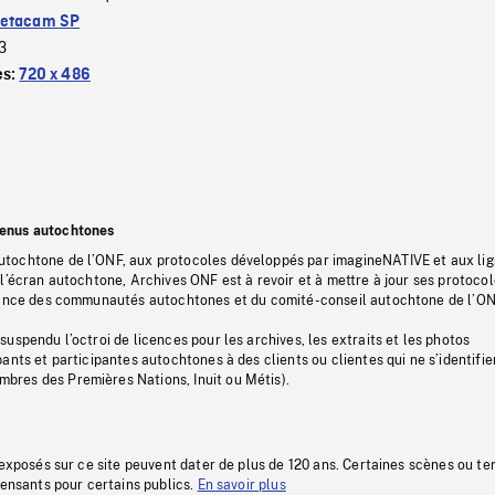
etacam SP
3
es:
720 x 486
tenus autochtones
tochtone de l’ONF, aux protocoles développés par imagineNATIVE et aux li
l’écran autochtone, Archives ONF est à revoir et à mettre à jour ses protoco
stance des communautés autochtones et du comité-conseil autochtone de l’ON
uspendu l’octroi de licences pour les archives, les extraits et les photos
ants et participantes autochtones à des clients ou clientes qui ne s’identifie
res des Premières Nations, Inuit ou Métis).
 exposés sur ce site peuvent dater de plus de 120 ans. Certaines scènes ou t
fensants pour certains publics.
En savoir plus