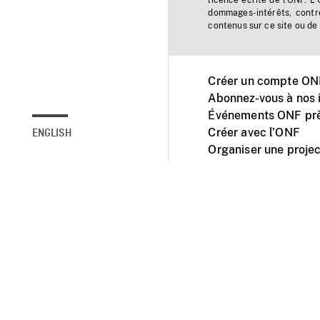
licence écrite de l'ONF. L
dommages-intérêts, contr
contenus sur ce site ou de 
Créer un compte ONF
Abonnez-vous à nos i
Événements ONF prè
Créer avec l’ONF
ENGLISH
Organiser une projec
Facebook
Youtube
L'ONF sur mobile et 