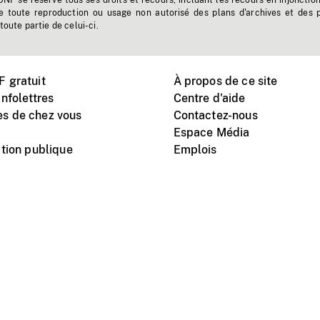
'ONF se réserve tous ses droits et recours, incluant les recours en injonctio
e toute reproduction ou usage non autorisé des plans d'archives et des 
toute partie de celui-ci.
 gratuit
À propos de ce site
nfolettres
Centre d'aide
s de chez vous
Contactez-nous
Espace Média
tion publique
Emplois
Instagram
Vimeo
X
télé