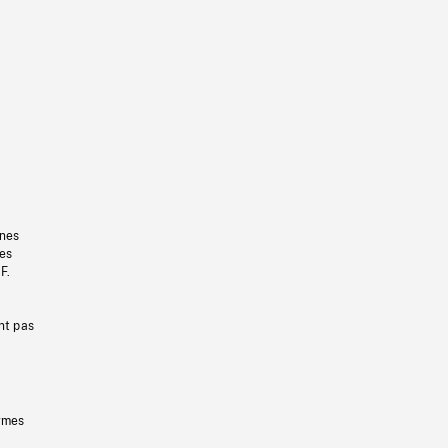
gnes
les
F.
nt pas
ermes