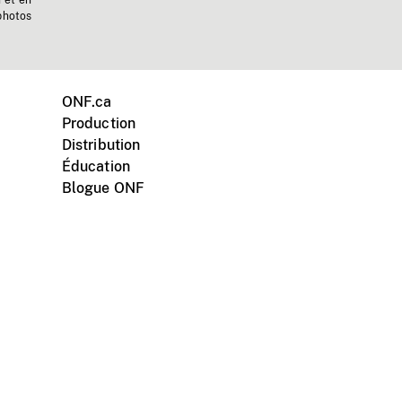
n et en
photos
ONF.ca
Production
Distribution
Éducation
Blogue ONF