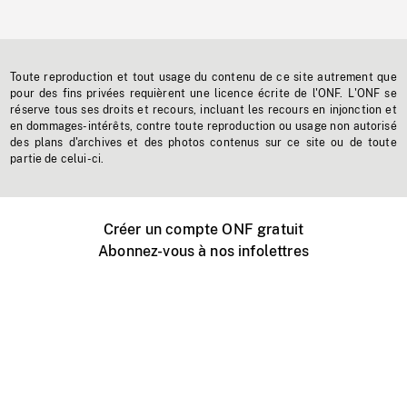
Toute reproduction et tout usage du contenu de ce site autrement que
pour des fins privées requièrent une licence écrite de l'ONF. L'ONF se
réserve tous ses droits et recours, incluant les recours en injonction et
en dommages-intérêts, contre toute reproduction ou usage non autorisé
des plans d'archives et des photos contenus sur ce site ou de toute
partie de celui-ci.
Créer un compte ONF gratuit
Abonnez-vous à nos infolettres
Événements ONF près de chez vous
Créer avec l’ONF
Organiser une projection publique
À propos de ce site
Centre d'aide