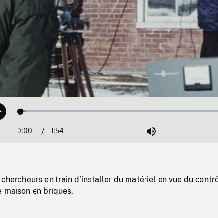
Loaded
:
Play
2.44%
0:00
Current
1:54
Duration
/
Mute
Time
 chercheurs en train d’installer du matériel en vue du contr
e maison en briques.