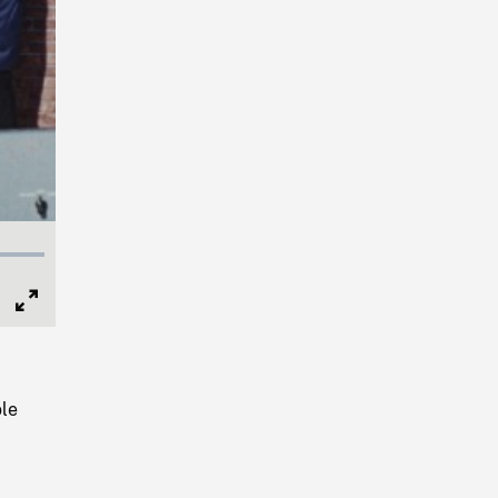
Full
Screen
ôle