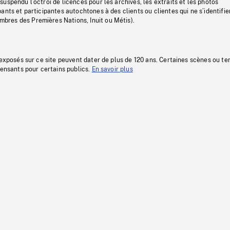
uspendu l’octroi de licences pour les archives, les extraits et les photos
ants et participantes autochtones à des clients ou clientes qui ne s’identifie
res des Premières Nations, Inuit ou Métis).
 exposés sur ce site peuvent dater de plus de 120 ans. Certaines scènes ou t
fensants pour certains publics.
En savoir plus