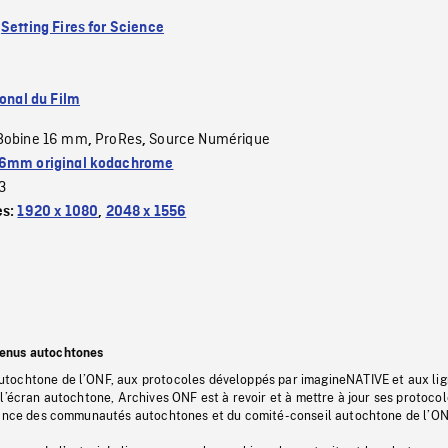
:
Setting Fires for Science
ional du Film
Bobine 16 mm
ProRes
Source Numérique
,
,
6mm original kodachrome
3
es:
1920 x 1080
,
2048 x 1556
tenus autochtones
tochtone de l’ONF, aux protocoles développés par imagineNATIVE et aux li
l’écran autochtone, Archives ONF est à revoir et à mettre à jour ses protoco
stance des communautés autochtones et du comité-conseil autochtone de l’ON