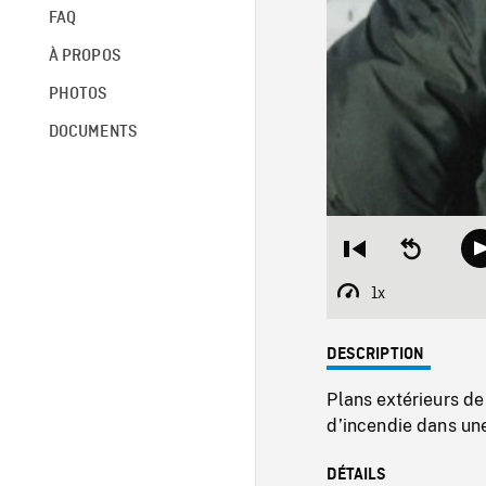
FAQ
À PROPOS
PHOTOS
DOCUMENTS
Restart
Seek
from
backward
beginning
10
1x
Playback
seconds
Rate
DESCRIPTION
Plans extérieurs de
d’incendie dans un
DÉTAILS