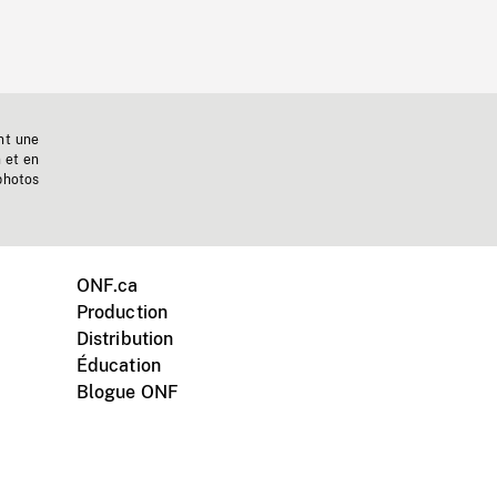
nt une
n et en
photos
ONF.ca
Production
Distribution
Éducation
Blogue ONF