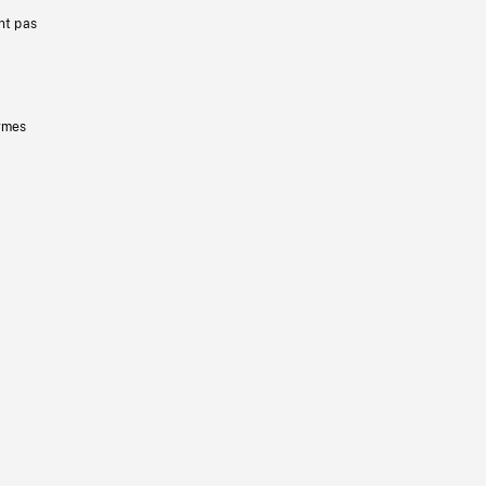
nt pas
ermes