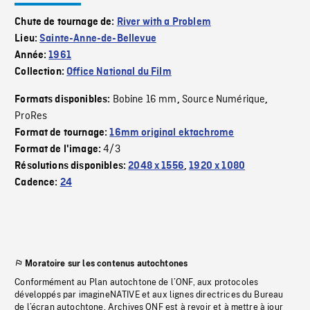
Chute de tournage de:
River with a Problem
Lieu:
Sainte-Anne-de-Bellevue
Année:
1961
Collection:
Office National du Film
Bobine 16 mm
Source Numérique
Formats disponibles:
,
,
ProRes
Format de tournage:
16mm original ektachrome
4/3
Format de l'image:
Résolutions disponibles:
2048 x 1556
,
1920 x 1080
Cadence:
24
Moratoire sur les contenus autochtones
Conformément au Plan autochtone de l’ONF, aux protocoles
développés par imagineNATIVE et aux lignes directrices du Bureau
de l’écran autochtone, Archives ONF est à revoir et à mettre à jour