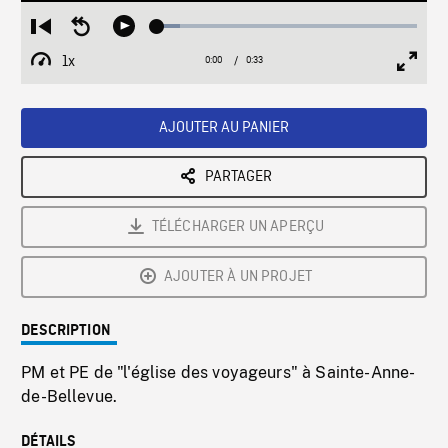
Loaded
:
Restart
Seek
Play
8.70%
from
backward
1x
0:00
Current
0:33
Duration
/
beginning
10
Playback
Full
Time
seconds
Rate
Scree
AJOUTER AU PANIER
PARTAGER
TÉLÉCHARGER UN APERÇU
AJOUTER À UN PROJET
DESCRIPTION
PM et PE de "l'église des voyageurs" à Sainte-Anne-
de-Bellevue.
DÉTAILS