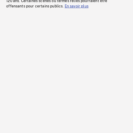
120 ans. Certaines scènes ou termes reliés pourraient être
offensants pour certains publics.
En savoir plus