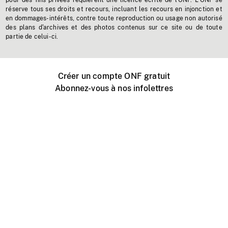
pour des fins privées requièrent une licence écrite de l'ONF. L'ONF se
réserve tous ses droits et recours, incluant les recours en injonction et
en dommages-intérêts, contre toute reproduction ou usage non autorisé
des plans d'archives et des photos contenus sur ce site ou de toute
partie de celui-ci.
Créer un compte ONF gratuit
Abonnez-vous à nos infolettres
Événements ONF près de chez vous
Créer avec l’ONF
Organiser une projection publique
À propos de ce site
Centre d'aide
Contactez-nous
Espace Média
Emplois