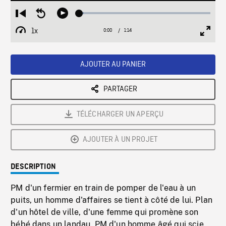
Loaded
:
Restart
Seek
Play
3.43%
from
backward
1x
0:00
Current
1:14
Duration
/
beginning
10
Playback
Full
Time
seconds
Rate
Scree
AJOUTER AU PANIER
PARTAGER
TÉLÉCHARGER UN APERÇU
AJOUTER À UN PROJET
DESCRIPTION
PM d'un fermier en train de pomper de l'eau à un
puits, un homme d'affaires se tient à côté de lui. Plan
d'un hôtel de ville, d'une femme qui promène son
bébé dans un landau. PM d'un homme âgé qui scie