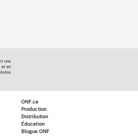
nt une
n et en
photos
ONF.ca
Production
Distribution
Éducation
Blogue ONF