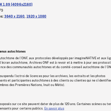
K 1.89 (4096x2160)
/9
es:
3840 x 2160
,
1920 x 1080
tenus autochtones
tochtone de l’ONF, aux protocoles développés par imagineNATIVE et aux li
l’écran autochtone, Archives ONF est à revoir et à mettre à jour ses protoco
stance des communautés autochtones et du comité-conseil autochtone de l’ON
uspendu l’octroi de licences pour les archives, les extraits et les photos
ants et participantes autochtones à des clients ou clientes qui ne s’identifie
res des Premières Nations, Inuit ou Métis).
 exposés sur ce site peuvent dater de plus de 120 ans. Certaines scènes ou t
fensants pour certains publics.
En savoir plus