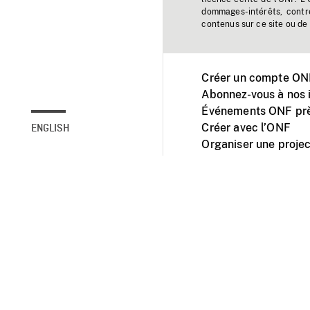
dommages-intérêts, contr
contenus sur ce site ou de 
Créer un compte ONF
Abonnez-vous à nos i
Événements ONF prè
Créer avec l’ONF
ENGLISH
Organiser une projec
Facebook
Youtube
L'ONF sur mobile et 