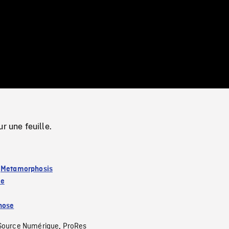
/
Loaded
:
Mute
0%
r une feuille.
:
Metamorphosis
ue
hose
Source Numérique
ProRes
,