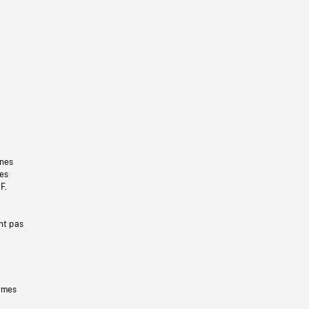
gnes
les
F.
nt pas
ermes