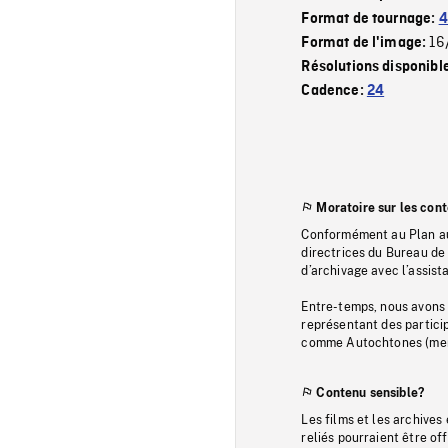
Format de tournage:
4
16
Format de l'image:
Résolutions disponibl
Cadence:
24
Moratoire sur les con
Conformément au Plan au
directrices du Bureau de 
d’archivage avec l’assi
Entre-temps, nous avons s
représentant des particip
comme Autochtones (memb
Contenu sensible?
Les films et les archives
reliés pourraient être of