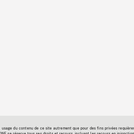
t usage du contenu de ce site autrement que pour des fins privées requière
'ONF se réserve tous ses droits et recours, incluant les recours en injonctio