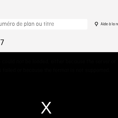
Aide à la 
27
 could not be loaded, either because the server or
 failed or because the format is not supported.