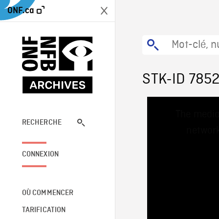
ONF.ca
STK-ID 785
This
The media
is
a
RECHERCHE
network
modal
window.
CONNEXION
OÙ COMMENCER
TARIFICATION