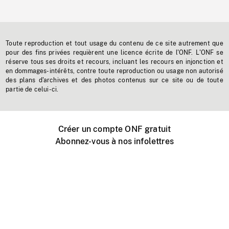
Toute reproduction et tout usage du contenu de ce site autrement que
pour des fins privées requièrent une licence écrite de l'ONF. L'ONF se
réserve tous ses droits et recours, incluant les recours en injonction et
en dommages-intérêts, contre toute reproduction ou usage non autorisé
des plans d'archives et des photos contenus sur ce site ou de toute
partie de celui-ci.
Créer un compte ONF gratuit
Abonnez-vous à nos infolettres
Événements ONF près de chez vous
Créer avec l’ONF
Organiser une projection publique
À propos de ce site
Centre d'aide