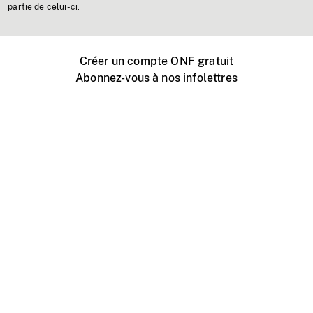
partie de celui-ci.
Créer un compte ONF gratuit
Abonnez-vous à nos infolettres
Événements ONF près de chez vous
Créer avec l’ONF
Organiser une projection publique
À propos de ce site
Centre d'aide
Contactez-nous
Espace Média
Emplois
ONF.ca
Production