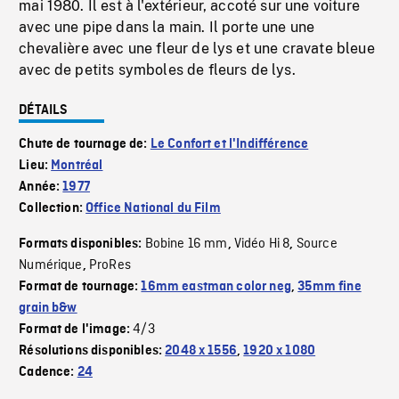
mai 1980. Il est à l'extérieur, accoté sur une voiture
avec une pipe dans la main. Il porte une une
chevalière avec une fleur de lys et une cravate bleue
avec de petits symboles de fleurs de lys.
DÉTAILS
Chute de tournage de:
Le Confort et l'Indifférence
Lieu:
Montréal
Année:
1977
Collection:
Office National du Film
Bobine 16 mm
Vidéo Hi 8
Source
Formats disponibles:
,
,
Numérique
ProRes
,
Format de tournage:
16mm eastman color neg
,
35mm fine
grain b&w
4/3
Format de l'image:
Résolutions disponibles:
2048 x 1556
,
1920 x 1080
Cadence:
24