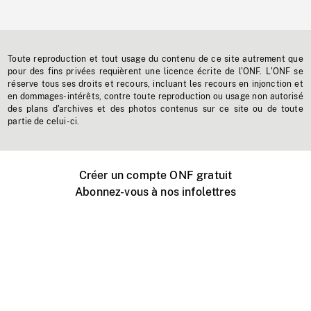
Toute reproduction et tout usage du contenu de ce site autrement que
pour des fins privées requièrent une licence écrite de l'ONF. L'ONF se
réserve tous ses droits et recours, incluant les recours en injonction et
en dommages-intérêts, contre toute reproduction ou usage non autorisé
des plans d'archives et des photos contenus sur ce site ou de toute
partie de celui-ci.
Créer un compte ONF gratuit
Abonnez-vous à nos infolettres
Événements ONF près de chez vous
Créer avec l’ONF
Organiser une projection publique
À propos de ce site
Centre d'aide