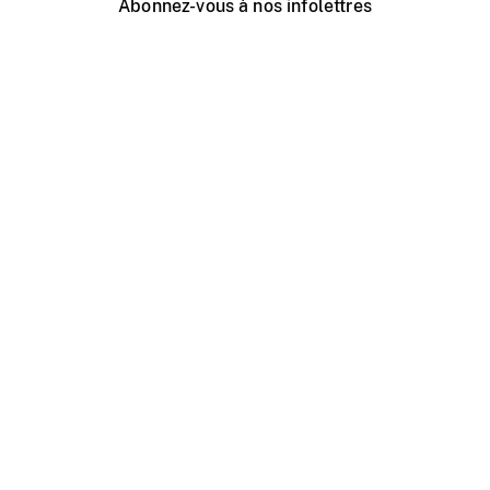
Abonnez-vous à nos infolettres
Événements ONF près de chez vous
Créer avec l’ONF
Organiser une projection publique
À propos de ce site
Centre d'aide
Contactez-nous
Espace Média
Emplois
ONF.ca
Production
Distribution
Éducation
Blogue ONF