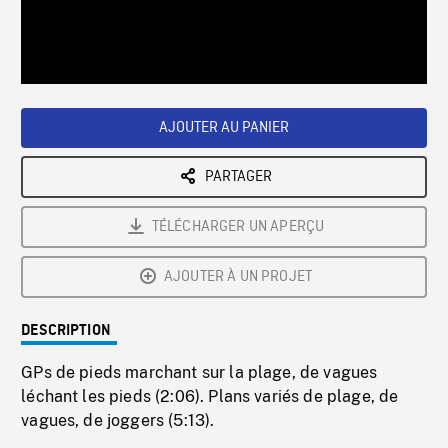
/
Loaded
:
Playback
0%
Rate
AJOUTER AU PANIER
PARTAGER
TÉLÉCHARGER UN APERÇU
AJOUTER À UN PROJET
DESCRIPTION
GPs de pieds marchant sur la plage, de vagues
léchant les pieds (2:06). Plans variés de plage, de
vagues, de joggers (5:13).