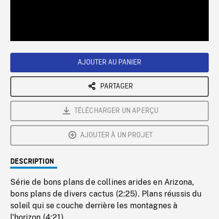
/
Loaded
:
Playback
0%
Rate
AJOUTER AU PANIER
PARTAGER
TÉLÉCHARGER UN APERÇU
AJOUTER À UN PROJET
DESCRIPTION
Série de bons plans de collines arides en Arizona,
bons plans de divers cactus (2:25). Plans réussis du
soleil qui se couche derrière les montagnes à
l'horizon (4:21).