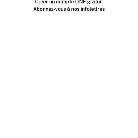
Créer un compte ONF gratuit
Abonnez-vous à nos infolettres
Événements ONF près de chez vous
Créer avec l’ONF
Organiser une projection publique
À propos de ce site
Centre d'aide
Contactez-nous
Espace Média
Emplois
ONF.ca
Production
Distribution
Éducation
Blogue ONF