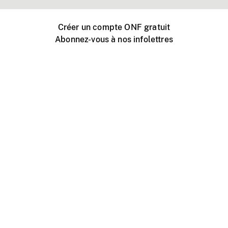
Créer un compte ONF gratuit
Abonnez-vous à nos infolettres
Événements ONF près de chez vous
Créer avec l’ONF
Organiser une projection publique
À propos de ce site
Centre d'aide
Contactez-nous
Espace Média
Emplois
ONF.ca
Production
Distribution