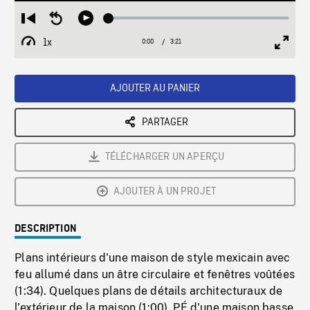
Loaded
:
Restart
Seek
Play
1.12%
from
backward
1x
0:00
Current
3:21
Duration
/
beginning
10
Playback
Full
Time
seconds
Rate
Scree
AJOUTER AU PANIER
PARTAGER
TÉLÉCHARGER UN APERÇU
AJOUTER À UN PROJET
DESCRIPTION
Plans intérieurs d'une maison de style mexicain avec
feu allumé dans un âtre circulaire et fenêtres voûtées
(1:34). Quelques plans de détails architecturaux de
l'extérieur de la maison (1:00). PÉ d'une maison basse