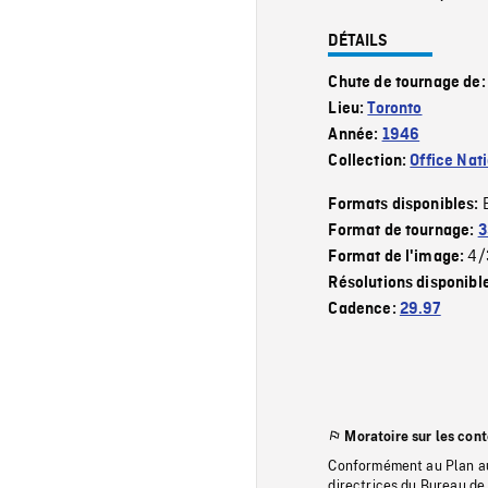
DÉTAILS
Chute de tournage de
Lieu:
Toronto
Année:
1946
Collection:
Office Nat
Formats disponibles:
Format de tournage:
3
4/
Format de l'image:
Résolutions disponibl
Cadence:
29.97
Moratoire sur les con
Conformément au Plan au
directrices du Bureau de 