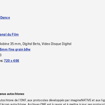
:
Dance
ional du Film
Bobine 35 mm
Digital Beta
Video Disque Digital
,
,
5mm fine grain b&w
3
es:
720 x 486
tenus autochtones
tochtone de l’ONF, aux protocoles développés par imagineNATIVE et aux li
l’écran autochtone, Archives ONF est à revoir et à mettre à jour ses protoco