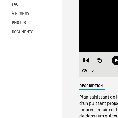
FAQ
À PROPOS
PHOTOS
DOCUMENTS
Restart
Seek
from
backward
beginning
10
1x
Playback
seconds
Rate
DESCRIPTION
Plan saisissant de
d'un puissant proje
ombres, éclair sur 
de danseurs qui tou