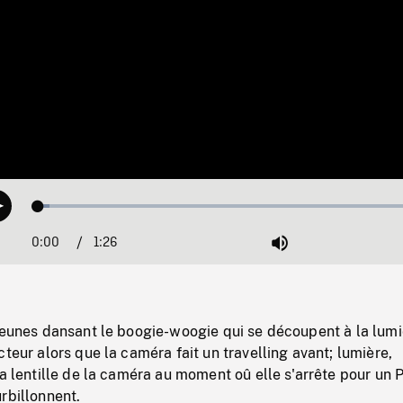
Loaded
:
Play
2.76%
0:00
Current
1:26
Duration
/
Mute
Time
 jeunes dansant le boogie-woogie qui se découpent à la lum
cteur alors que la caméra fait un travelling avant; lumière,
la lentille de la caméra au moment oû elle s'arrête pour un
rbillonnent.