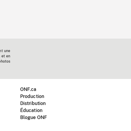
nt une
n et en
photos
ONF.ca
Production
Distribution
Éducation
Blogue ONF