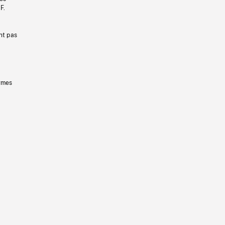
F.
nt pas
ermes